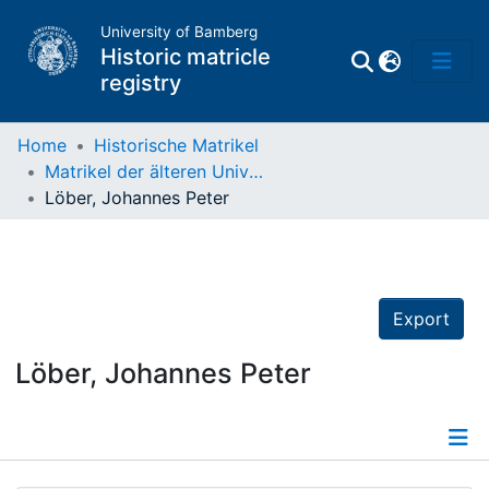
University of Bamberg
Historic matricle
registry
Home
Historische Matrikel
Matrikel der älteren Universität
Matrikel
Löber, Johannes Peter
Directory of
Professors
Export
Löber, Johannes Peter
Details