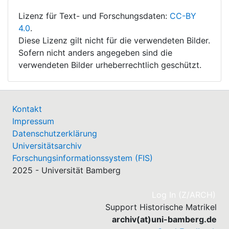
Lizenz für Text- und Forschungsdaten:
CC-BY
4.0
.
Diese Lizenz gilt nicht für die verwendeten Bilder.
Sofern nicht anders angegeben sind die
verwendeten Bilder urheberrechtlich geschützt.
Kontakt
Impressum
Datenschutzerklärung
Universitätsarchiv
Forschungsinformationssystem (FIS)
2025 - Universität Bamberg
(cu
Log In (Z/ARCH)
Support Historische Matrikel
archiv(at)uni-bamberg.de