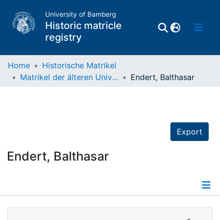
University of Bamberg
Historic matricle
registry
Home
Historische Matrikel
Matrikel der älteren Universität
Endert, Balthasar
Matrikel
Directory of
Professors
Export
Endert, Balthasar
Details