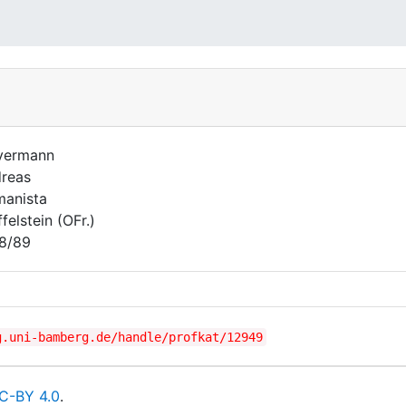
yermann
reas
anista
felstein (OFr.)
8/89
g.uni-bamberg.de/handle/profkat/12949
C-BY 4.0
.