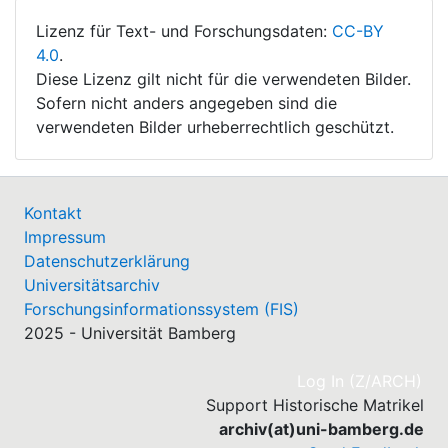
Lizenz für Text- und Forschungsdaten:
CC-BY
4.0
.
Diese Lizenz gilt nicht für die verwendeten Bilder.
Sofern nicht anders angegeben sind die
verwendeten Bilder urheberrechtlich geschützt.
Kontakt
Impressum
Datenschutzerklärung
Universitätsarchiv
Forschungsinformationssystem (FIS)
2025 - Universität Bamberg
(cu
Log In (Z/ARCH)
Support Historische Matrikel
archiv(at)uni-bamberg.de