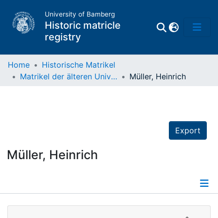
University of Bamberg
Historic matricle
registry
Home
Historische Matrikel
Matrikel der älteren Universität
Müller, Heinrich
Matrikel
Directory of
Professors
Export
Müller, Heinrich
Details