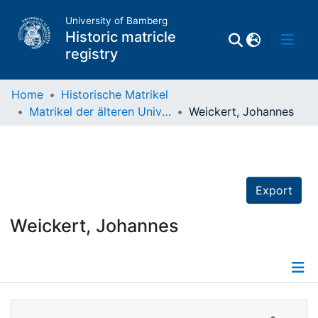
University of Bamberg
Historic matricle
registry
Home
Historische Matrikel
Matrikel der älteren Universität
Weickert, Johannes
Matrikel
Directory of
Professors
Export
Weickert, Johannes
Details