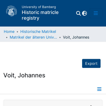
University of Bamberg
Historic matricle
registry
Home
Historische Matrikel
Matrikel der älteren Universität
Voit, Johannes
Matrikel
Directory of
Professors
Export
Voit, Johannes
Details