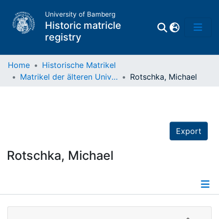
University of Bamberg
Historic matricle
registry
Home
Historische Matrikel
Matrikel der älteren Universität
Rotschka, Michael
Matrikel
Directory of
Professors
Export
Rotschka, Michael
Details