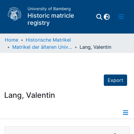
University of Bamberg
Historic matricle
registry
Home
Historische Matrikel
Matrikel der älteren Universität
Lang, Valentin
Matrikel
Directory of
Professors
Export
Lang, Valentin
Details