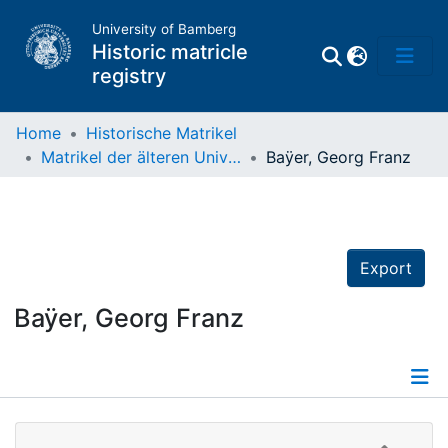
University of Bamberg
Historic matricle
registry
Home
Historische Matrikel
Matrikel der älteren Universität
Baÿer, Georg Franz
Matrikel
Directory of
Professors
Export
Baÿer, Georg Franz
Details