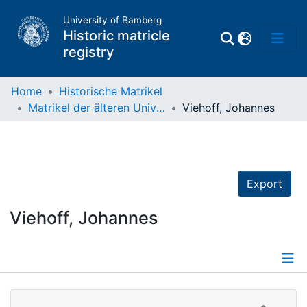
University of Bamberg
Historic matricle
registry
Home
Historische Matrikel
Matrikel der älteren Universität
Viehoff, Johannes
Matrikel
Directory of
Professors
Export
Viehoff, Johannes
Details