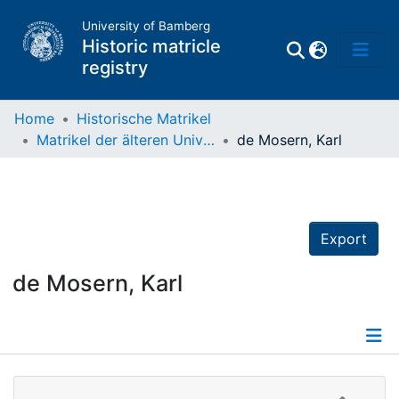
University of Bamberg
Historic matricle
registry
Home
Historische Matrikel
Matrikel der älteren Universität
de Mosern, Karl
Matrikel
Directory of
Professors
Export
de Mosern, Karl
Details