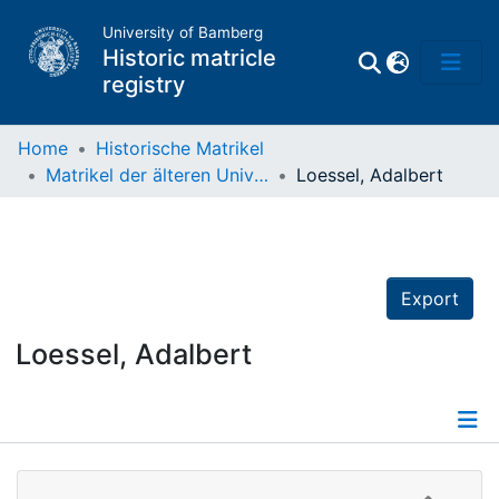
University of Bamberg
Historic matricle
registry
Home
Historische Matrikel
Matrikel der älteren Universität
Loessel, Adalbert
Matrikel
Directory of
Professors
Export
Loessel, Adalbert
Details