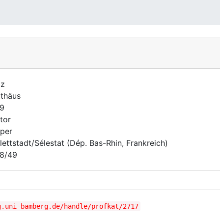
lz
thäus
9
tor
per
lettstadt/Sélestat (Dép. Bas-Rhin, Frankreich)
8/49
g.uni-bamberg.de/handle/profkat/2717