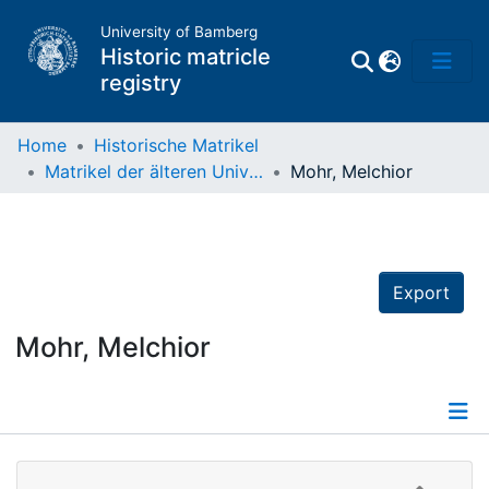
University of Bamberg
Historic matricle
registry
Home
Historische Matrikel
Matrikel der älteren Universität
Mohr, Melchior
Matrikel
Directory of
Professors
Export
Mohr, Melchior
Details