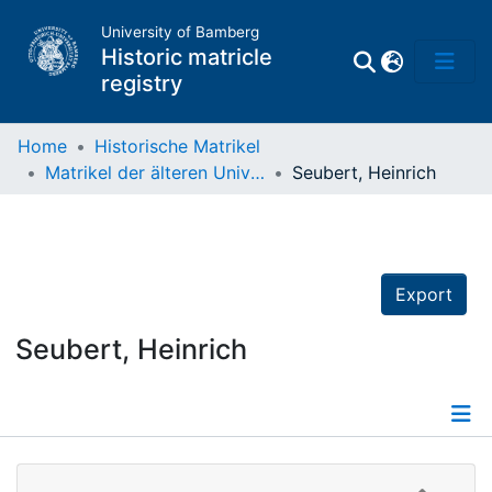
University of Bamberg
Historic matricle
registry
Home
Historische Matrikel
Matrikel der älteren Universität
Seubert, Heinrich
Matrikel
Directory of
Professors
Export
Seubert, Heinrich
Details