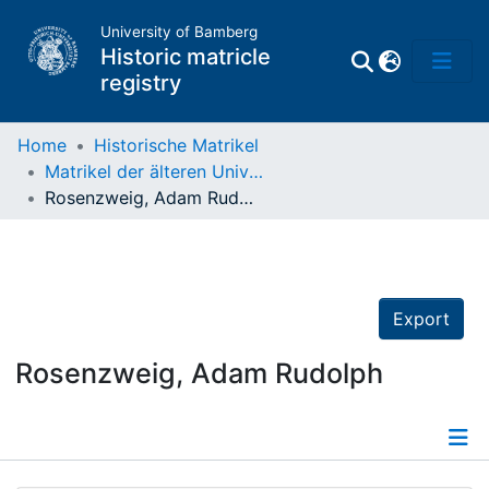
University of Bamberg
Historic matricle
registry
Home
Historische Matrikel
Matrikel der älteren Universität
Matrikel
Rosenzweig, Adam Rudolph
Directory of
Professors
Export
Rosenzweig, Adam Rudolph
Details