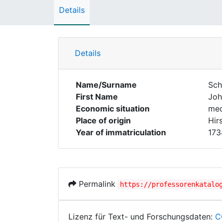
Details
Details
Name/Surname
Sch
First Name
Joh
Economic situation
med
Place of origin
Hir
Year of immatriculation
173
Permalink
https://professorenkatalo
Lizenz für Text- und Forschungsdaten:
C