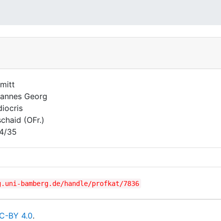
mitt
annes Georg
iocris
schaid (OFr.)
4/35
g.uni-bamberg.de/handle/profkat/7836
C-BY 4.0
.