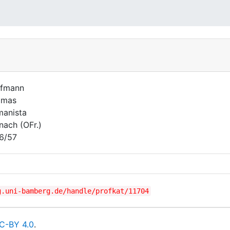
ffmann
omas
anista
nach (OFr.)
6/57
g.uni-bamberg.de/handle/profkat/11704
C-BY 4.0
.