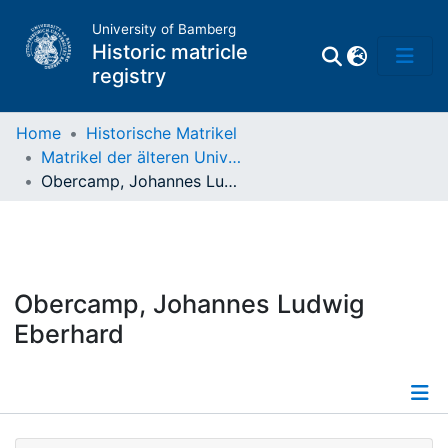
University of Bamberg
Historic matricle
registry
Home
Historische Matrikel
Matrikel der älteren Universität
Matrikel
Obercamp, Johannes Ludwig Eberhard
Directory of
Professors
Obercamp, Johannes Ludwig
Eberhard
Details