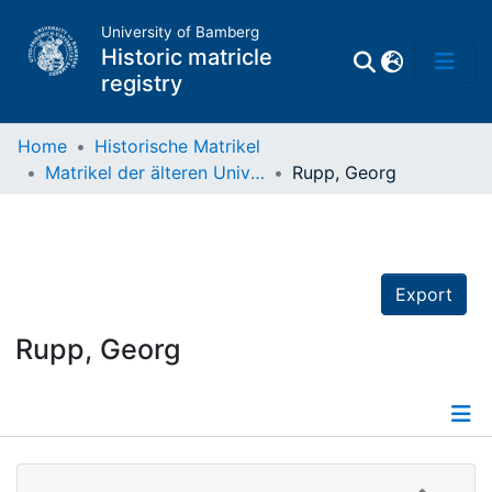
University of Bamberg
Historic matricle
registry
Home
Historische Matrikel
Matrikel der älteren Universität
Rupp, Georg
Matrikel
Directory of
Professors
Export
Rupp, Georg
Details