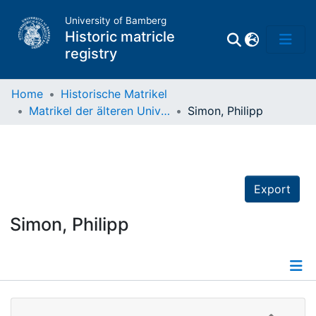
University of Bamberg
Historic matricle
registry
Home
Historische Matrikel
Matrikel der älteren Universität
Simon, Philipp
Matrikel
Directory of
Professors
Export
Simon, Philipp
Details