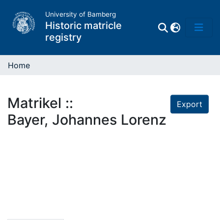
University of Bamberg
Historic matricle
registry
Home
Matrikel
Matrikel ::
Export
Directory of
Bayer, Johannes Lorenz
Professors