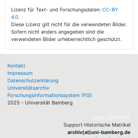
Lizenz für Text- und Forschungsdaten:
CC-BY
4.0
.
Diese Lizenz gilt nicht für die verwendeten Bilder.
Sofern nicht anders angegeben sind die
verwendeten Bilder urheberrechtlich geschützt.
Kontakt
Impressum
Datenschutzerklärung
Universitätsarchiv
Forschungsinformationssystem (FIS)
2025 - Universität Bamberg
(cu
Log In (Z/ARCH)
Support Historische Matrikel
archiv(at)uni-bamberg.de