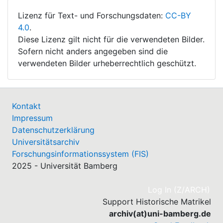
Lizenz für Text- und Forschungsdaten:
CC-BY
4.0
.
Diese Lizenz gilt nicht für die verwendeten Bilder.
Sofern nicht anders angegeben sind die
verwendeten Bilder urheberrechtlich geschützt.
Kontakt
Impressum
Datenschutzerklärung
Universitätsarchiv
Forschungsinformationssystem (FIS)
2025 - Universität Bamberg
(cu
Log In (Z/ARCH)
Support Historische Matrikel
archiv(at)uni-bamberg.de