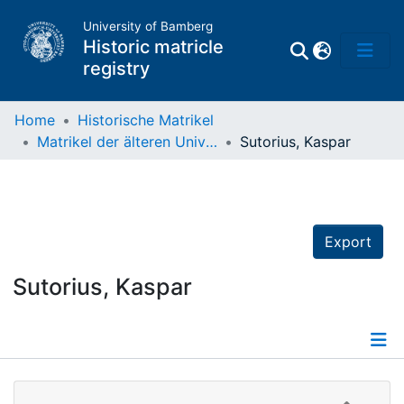
University of Bamberg
Historic matricle
registry
Home
Historische Matrikel
Matrikel der älteren Universität
Sutorius, Kaspar
Matrikel
Directory of
Professors
Export
Sutorius, Kaspar
Details