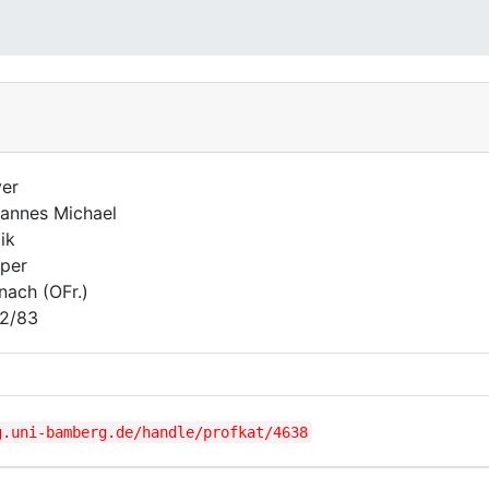
er
annes Michael
ik
per
nach (OFr.)
2/83
g.uni-bamberg.de/handle/profkat/4638