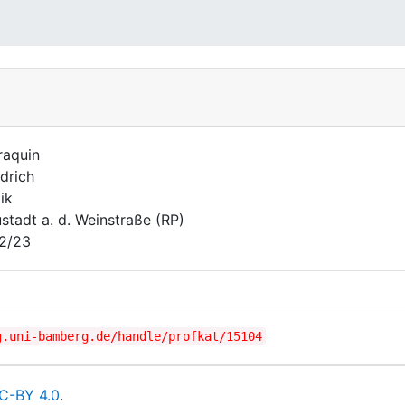
raquin
edrich
ik
stadt a. d. Weinstraße (RP)
2/23
g.uni-bamberg.de/handle/profkat/15104
C-BY 4.0
.