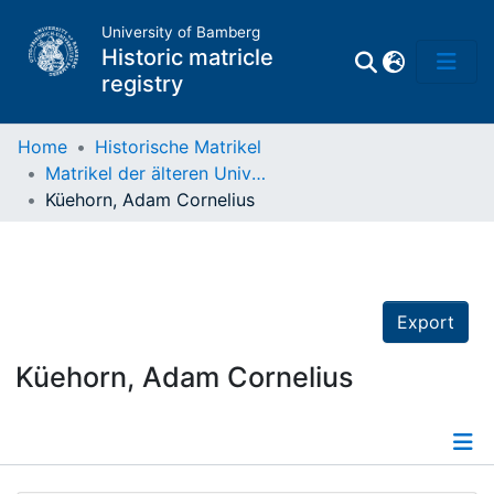
University of Bamberg
Historic matricle
registry
Home
Historische Matrikel
Matrikel der älteren Universität
Matrikel
Küehorn, Adam Cornelius
Directory of
Professors
Export
Küehorn, Adam Cornelius
Details