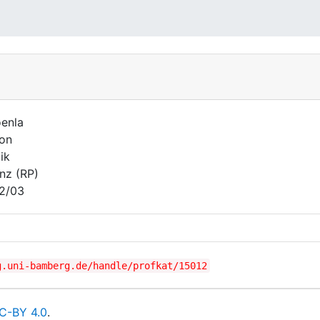
enla
on
ik
nz (RP)
2/03
g.uni-bamberg.de/handle/profkat/15012
C-BY 4.0
.