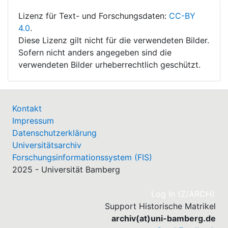
Lizenz für Text- und Forschungsdaten:
CC-BY
4.0
.
Diese Lizenz gilt nicht für die verwendeten Bilder.
Sofern nicht anders angegeben sind die
verwendeten Bilder urheberrechtlich geschützt.
Kontakt
Impressum
Datenschutzerklärung
Universitätsarchiv
Forschungsinformationssystem (FIS)
2025 - Universität Bamberg
(cu
Log In (Z/ARCH)
Support Historische Matrikel
archiv(at)uni-bamberg.de