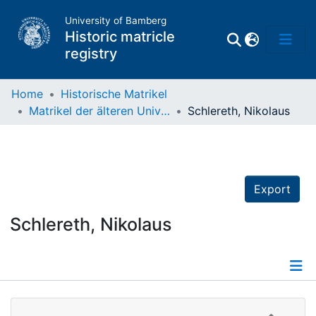
University of Bamberg
Historic matricle
registry
Home
Historische Matrikel
Matrikel der älteren Universität
Schlereth, Nikolaus
Matrikel
Directory of
Professors
Export
Schlereth, Nikolaus
Details