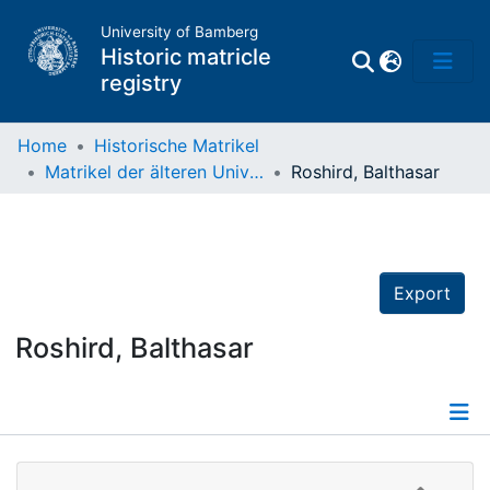
University of Bamberg
Historic matricle
registry
Home
Historische Matrikel
Matrikel der älteren Universität
Roshird, Balthasar
Matrikel
Directory of
Professors
Export
Roshird, Balthasar
Details