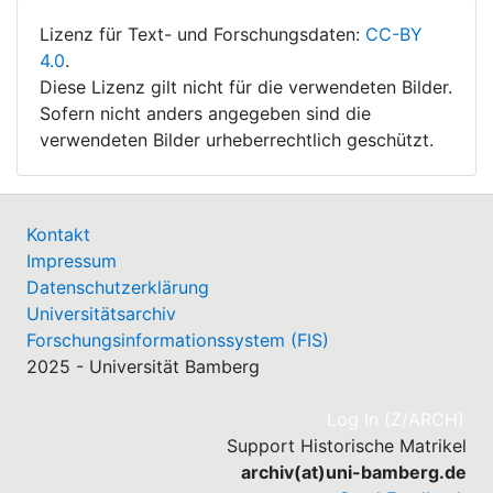
Lizenz für Text- und Forschungsdaten:
CC-BY
4.0
.
Diese Lizenz gilt nicht für die verwendeten Bilder.
Sofern nicht anders angegeben sind die
verwendeten Bilder urheberrechtlich geschützt.
Kontakt
Impressum
Datenschutzerklärung
Universitätsarchiv
Forschungsinformationssystem (FIS)
2025 - Universität Bamberg
(cu
Log In (Z/ARCH)
Support Historische Matrikel
archiv(at)uni-bamberg.de