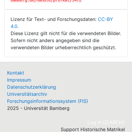
bamberg.de/handle/profkat/5472
Lizenz für Text- und Forschungsdaten:
CC-BY
4.0
.
Diese Lizenz gilt nicht für die verwendeten Bilder.
Sofern nicht anders angegeben sind die
verwendeten Bilder urheberrechtlich geschützt.
Kontakt
Impressum
Datenschutzerklärung
Universitätsarchiv
Forschungsinformationssystem (FIS)
2025 - Universität Bamberg
(cu
Log In (Z/ARCH)
Support Historische Matrikel