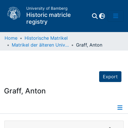
University of Bamberg
Historic matricle
registry
Home
Historische Matrikel
Matrikel der älteren Universität
Graff, Anton
Matrikel
Directory of
Professors
Export
Graff, Anton
Details