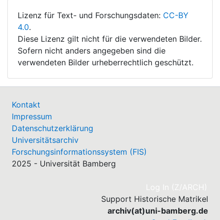
Lizenz für Text- und Forschungsdaten:
CC-BY
4.0
.
Diese Lizenz gilt nicht für die verwendeten Bilder.
Sofern nicht anders angegeben sind die
verwendeten Bilder urheberrechtlich geschützt.
Kontakt
Impressum
Datenschutzerklärung
Universitätsarchiv
Forschungsinformationssystem (FIS)
2025 - Universität Bamberg
(cu
Log In (Z/ARCH)
Support Historische Matrikel
archiv(at)uni-bamberg.de