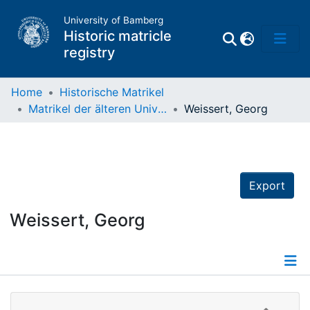
University of Bamberg
Historic matricle
registry
Home
Historische Matrikel
Matrikel der älteren Universität
Weissert, Georg
Matrikel
Directory of
Professors
Export
Weissert, Georg
Details