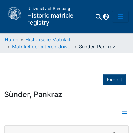
University of Bamberg
Historic matricle
registry
Home
Historische Matrikel
Matrikel der älteren Universität
Sünder, Pankraz
Matrikel
Directory of
Professors
Export
Sünder, Pankraz
Details