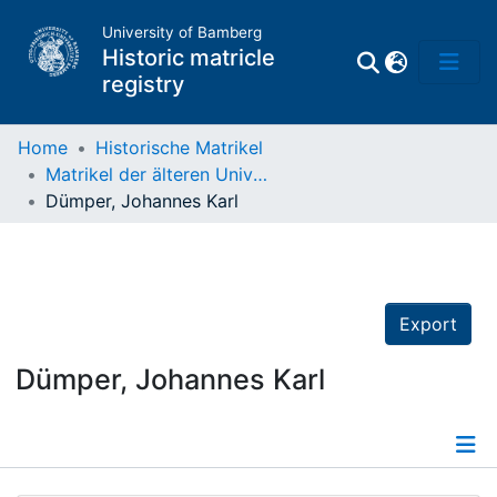
University of Bamberg
Historic matricle
registry
Home
Historische Matrikel
Matrikel der älteren Universität
Matrikel
Dümper, Johannes Karl
Directory of
Professors
Export
Dümper, Johannes Karl
Details