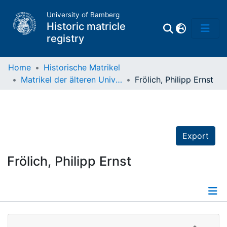
University of Bamberg
Historic matricle
registry
Home
Historische Matrikel
Matrikel der älteren Universität
Frölich, Philipp Ernst
Matrikel
Directory of
Professors
Export
Frölich, Philipp Ernst
Details