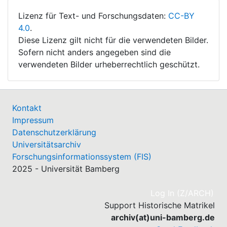
Lizenz für Text- und Forschungsdaten:
CC-BY
4.0
.
Diese Lizenz gilt nicht für die verwendeten Bilder.
Sofern nicht anders angegeben sind die
verwendeten Bilder urheberrechtlich geschützt.
Kontakt
Impressum
Datenschutzerklärung
Universitätsarchiv
Forschungsinformationssystem (FIS)
2025 - Universität Bamberg
(cu
Log In (Z/ARCH)
Support Historische Matrikel
archiv(at)uni-bamberg.de