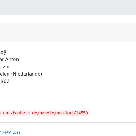
noÿ
er Anton
izin
elen (Niederlande)
1/02
g.uni-bamberg.de/handle/profkat/14553
C-BY 4.0
.