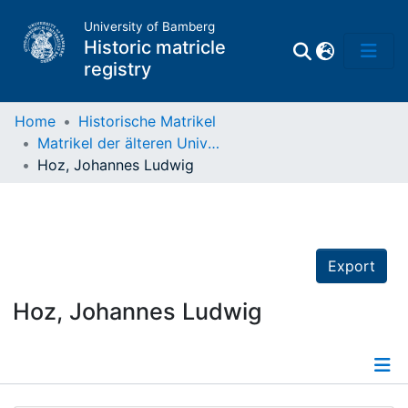
University of Bamberg
Historic matricle
registry
Home
Historische Matrikel
Matrikel der älteren Universität
Matrikel
Hoz, Johannes Ludwig
Directory of
Professors
Export
Hoz, Johannes Ludwig
Details