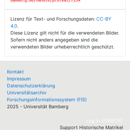
bamberg.de/handle/profkat/7134
Lizenz für Text- und Forschungsdaten:
CC-BY
4.0
.
Diese Lizenz gilt nicht für die verwendeten Bilder.
Sofern nicht anders angegeben sind die
verwendeten Bilder urheberrechtlich geschützt.
Kontakt
Impressum
Datenschutzerklärung
Universitätsarchiv
Forschungsinformationssystem (FIS)
2025 - Universität Bamberg
(cu
Log In (Z/ARCH)
Support Historische Matrikel