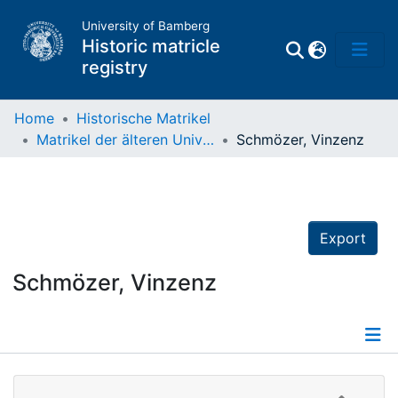
University of Bamberg
Historic matricle
registry
Home
Historische Matrikel
Matrikel der älteren Universität
Schmözer, Vinzenz
Matrikel
Directory of
Professors
Export
Schmözer, Vinzenz
Details