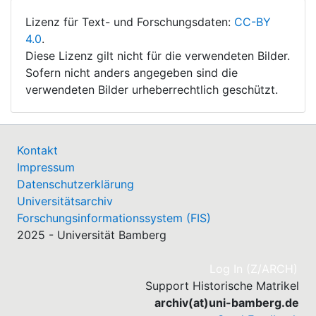
Lizenz für Text- und Forschungsdaten:
CC-BY
4.0
.
Diese Lizenz gilt nicht für die verwendeten Bilder.
Sofern nicht anders angegeben sind die
verwendeten Bilder urheberrechtlich geschützt.
Kontakt
Impressum
Datenschutzerklärung
Universitätsarchiv
Forschungsinformationssystem (FIS)
2025 - Universität Bamberg
(cu
Log In (Z/ARCH)
Support Historische Matrikel
archiv(at)uni-bamberg.de