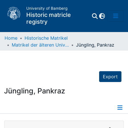
University of Bamberg
Historic matricle
registry
Home
Historische Matrikel
Matrikel der älteren Universität
Jüngling, Pankraz
Matrikel
Directory of
Professors
Export
Jüngling, Pankraz
Details