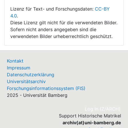
Lizenz für Text- und Forschungsdaten:
CC-BY
4.0
.
Diese Lizenz gilt nicht für die verwendeten Bilder.
Sofern nicht anders angegeben sind die
verwendeten Bilder urheberrechtlich geschützt.
Kontakt
Impressum
Datenschutzerklärung
Universitätsarchiv
Forschungsinformationssystem (FIS)
2025 - Universität Bamberg
(cu
Log In (Z/ARCH)
Support Historische Matrikel
archiv(at)uni-bamberg.de