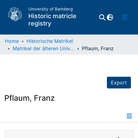
University of Bamberg
Historic matricle
registry
Home
Historische Matrikel
Matrikel der älteren Universität
Pflaum, Franz
Matrikel
Directory of
Professors
Export
Pflaum, Franz
Details