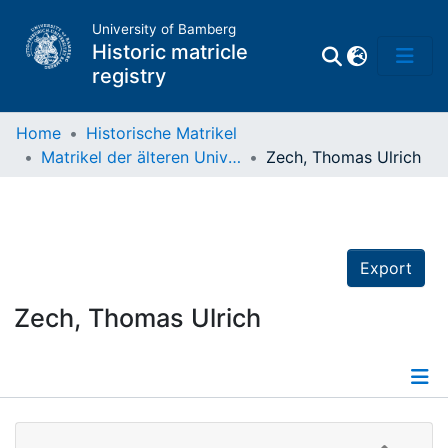
University of Bamberg
Historic matricle
registry
Home
Historische Matrikel
Matrikel der älteren Universität
Zech, Thomas Ulrich
Matrikel
Directory of
Professors
Export
Zech, Thomas Ulrich
Details