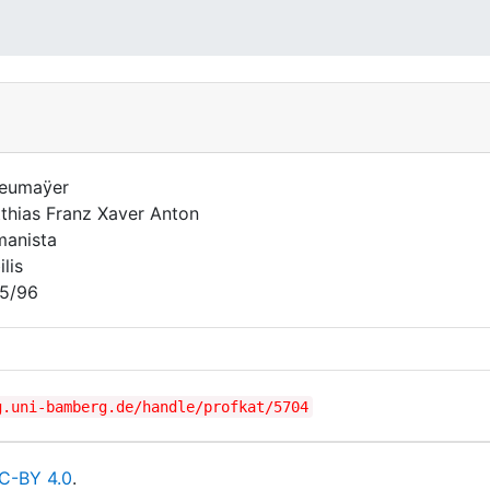
eumaÿer
thias Franz Xaver Anton
anista
lis
5/96
g.uni-bamberg.de/handle/profkat/5704
C-BY 4.0
.