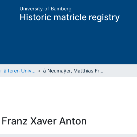
University of Bamberg
Historic matricle registry
Matrikel der älteren Universität
â Neumaÿer, Matthias Franz Xaver Anton
 Franz Xaver Anton