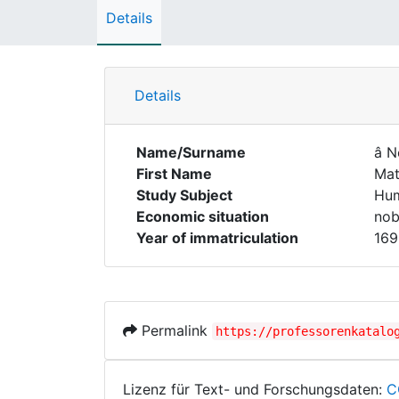
Details
Details
Name/Surname
â N
First Name
Mat
Study Subject
Hum
Economic situation
nobi
Year of immatriculation
169
Permalink
https://professorenkatalo
Lizenz für Text- und Forschungsdaten:
C