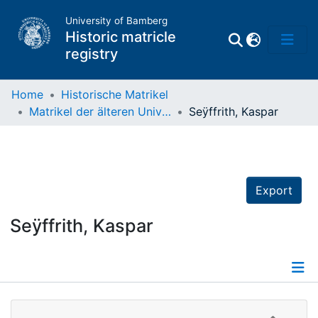
University of Bamberg
Historic matricle
registry
Home
Historische Matrikel
Matrikel der älteren Universität
Seÿffrith, Kaspar
Matrikel
Directory of
Professors
Export
Seÿffrith, Kaspar
Details