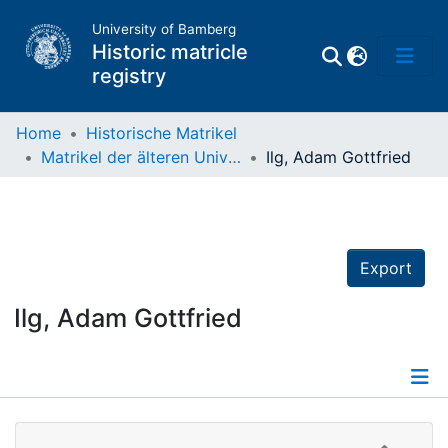
University of Bamberg
Historic matricle
registry
Home
Historische Matrikel
Matrikel der älteren Universität
Ilg, Adam Gottfried
Matrikel
Directory of
Professors
Export
Ilg, Adam Gottfried
Details