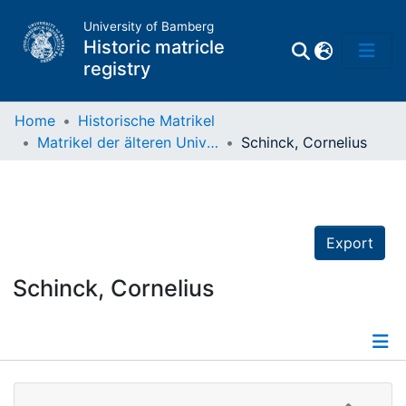
University of Bamberg
Historic matricle
registry
Home
Historische Matrikel
Matrikel der älteren Universität
Schinck, Cornelius
Matrikel
Directory of
Professors
Export
Schinck, Cornelius
Details