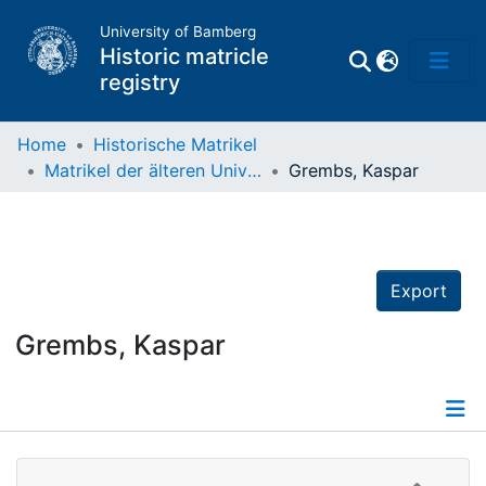
University of Bamberg
Historic matricle
registry
Home
Historische Matrikel
Matrikel der älteren Universität
Grembs, Kaspar
Matrikel
Directory of
Professors
Export
Grembs, Kaspar
Details