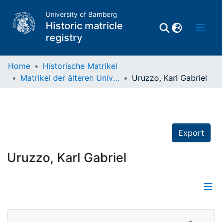
University of Bamberg
Historic matricle
registry
Home
Historische Matrikel
Matrikel der älteren Universität
Uruzzo, Karl Gabriel
Matrikel
Directory of
Professors
Export
Uruzzo, Karl Gabriel
Details